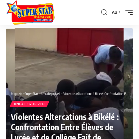
Aa
Font
Resizer
Magazine Super Star
>
Uncategorized
>
Violentes Altercations à Bikélé : Confrontation Entre Élèves de Lycée et de Collège Fait de Nombreux Blessés et Dégâts Matériels
UNCATEGORIZED
Violentes Altercations à Bikélé :
Confrontation Entre Élèves de
Lycée et de Collège Fait de