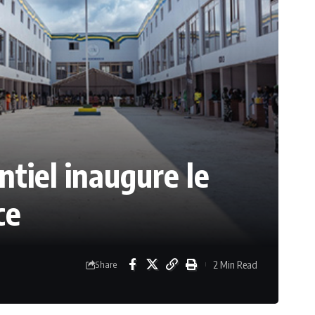
tiel inaugure le
ce
2 Min Read
Share