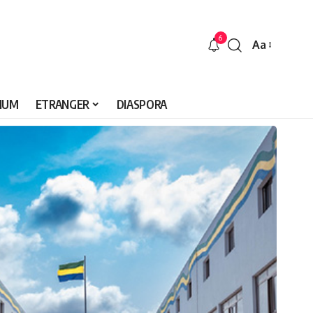
6
Aa
Font
Resizer
IUM
ETRANGER
DIASPORA