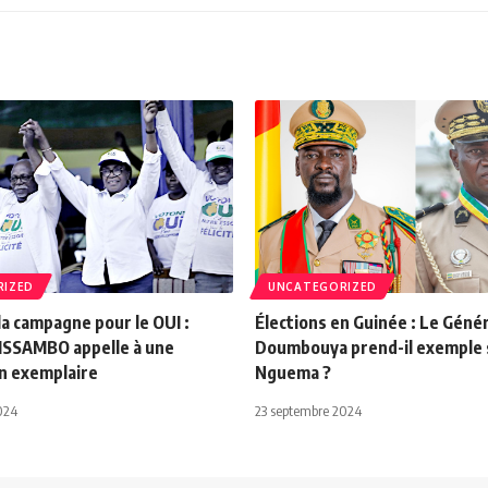
RIZED
UNCATEGORIZED
la campagne pour le OUI :
Élections en Guinée : Le Génér
ISSAMBO appelle à une
Doumbouya prend-il exemple s
on exemplaire
Nguema ?
024
23 septembre 2024