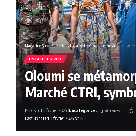
Magazine Super Star
>
Uncategorized
>
Oloumi se métamorphose : le 
UNCATEGORIZED
Oloumi se métamorph
Marché CTRI, symbo
Published: 1 février 2025
Uncategorized
588 vues
Last updated: 1 février 2025 9h35