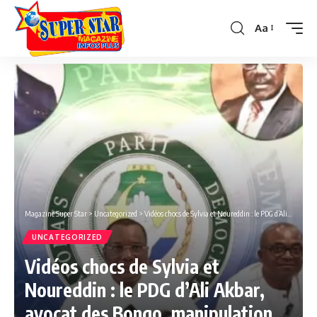
Aa
Font
Resizer
Magazine Super Star
>
Uncategorized
>
Vidéos chocs de Sylvia et Noureddin : le PDG d’Ali Akbar, avocat des Bongo, manipulation ou mémoire courte ?
UNCATEGORIZED
Vidéos chocs de Sylvia et
Noureddin : le PDG d’Ali Akbar,
avocat des Bongo, manipulation