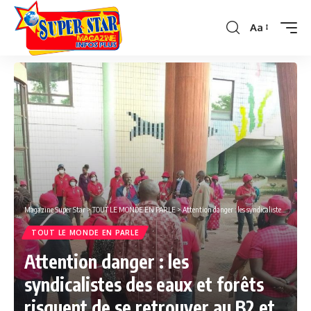
Aa
Font
Resizer
Magazine Super Star
>
TOUT LE MONDE EN PARLE
>
Attention danger : les syndicalistes des eaux et forêts risquent de se retrouver au B2 et d’en ressortir ‘’covo’’ !
TOUT LE MONDE EN PARLE
Attention danger : les
syndicalistes des eaux et forêts
risquent de se retrouver au B2 et