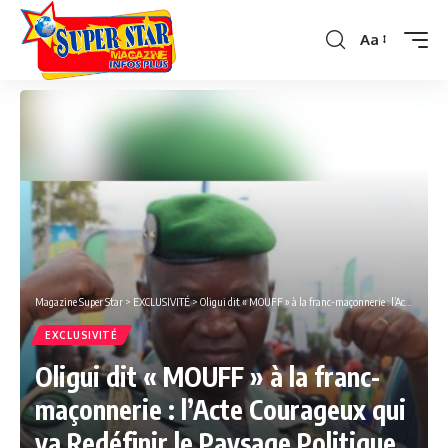
Aa
Font
Resizer
Magazine Super Star
>
EXCLUSIVITÉ
>
Oligui dit « MOUFF » à la franc-maçonnerie : l’Acte Courageux qui va Redéfinir le Paysage Politique Gabonais.
EXCLUSIVITÉ
Oligui dit « MOUFF » à la franc-
maçonnerie : l’Acte Courageux qui
va Redéfinir le Paysage Politique