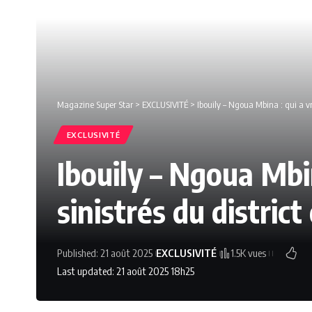
Magazine Super Star
>
EXCLUSIVITÉ
>
Ibouily – Ngoua Mbina : qui a vr
EXCLUSIVITÉ
Ibouily – Ngoua Mbin
sinistrés du district
Published: 21 août 2025
EXCLUSIVITÉ
1.5K vues
Last updated: 21 août 2025 18h25