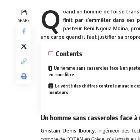
Q
uand un homme de foi se trans
finit par s’emmêler dans ses 
SHARE
pasteur
Beni Ngoua Mbina
, pr
une carpe quand il faut justifier sa propr
Contents
Un homme sans casseroles face à un past
en roue libre
La vérité des chiffres contre le miracle de
menteurs
Un homme sans casseroles face à u
Ghislain Denis Ibouily
, ingénieur des te
compte de l’OTAN en Grèce, n’a jamais eu l