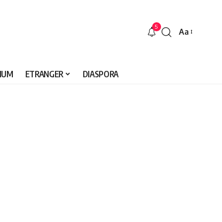
5
Aa
Font
Resizer
IUM
ETRANGER
DIASPORA