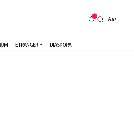
5
Aa
Font
Resizer
IUM
ETRANGER
DIASPORA