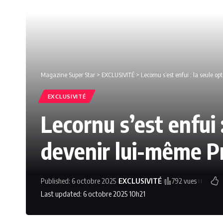
Magazine Super Star
>
EXCLUSIVITÉ
>
Lecornu s’est enfui : la seule 
EXCLUSIVITÉ
Lecornu s’est enfui 
devenir lui-même P
Published: 6 octobre 2025
EXCLUSIVITÉ
792 vues
Last updated: 6 octobre 2025 10h21