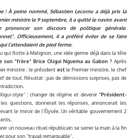
e ! À peine nommé, Sébastien Lecornu a déjà pris la
r ministre le 9 septembre, il a quitté le navire avant
prononcer son discours de politique générale.
onnel”. Officieusement, il a préféré éviter de se faire
 qui l’attendaient de pied ferme.
ssi qui flotte à Matignon, une idée germe déjà dans la tête
me son “frère” Brice Oligui Nguema au Gabon ?
Après
er ministre : le président
est
le Premier ministre, le chef
f de tout. Résultat : pas de démissions surprises, pas de
tradiction.
ligui-style” : changer de régime et devenir
“Président-
it les questions, donnerait les réponses, annoncerait les
 devant le miroir de l’Élysée. Un véritable gouvernement 2
lents.
rer un nouveau rituel républicain se serrer la main à la fin
er pour son “travail remarquable”.