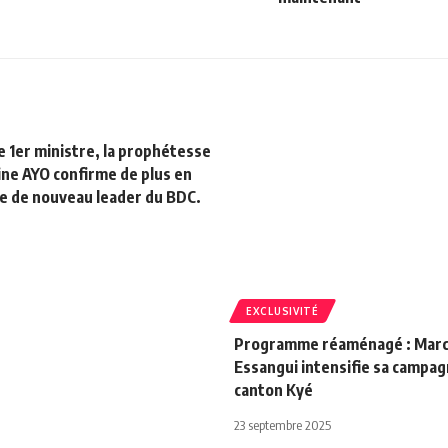
e 1er ministre, la prophétesse
ine AYO confirme de plus en
ce de nouveau leader du BDC.
EXCLUSIVITÉ
Programme réaménagé : Marc
Essangui intensifie sa campag
canton Kyé
23 septembre 2025