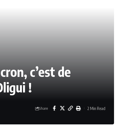
cron, c’est de
igui !
2 Min Read
Share