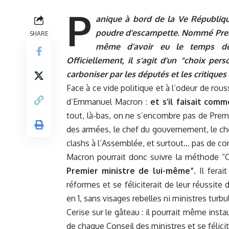
P
anique à bord de la Ve Républiqu
poudre d’escampette. Nommé Premie
SHARE
même d’avoir eu le temps de 
Officiellement, il s’agit d’un “choix pers
carboniser par les députés et les critiques
Face à ce vide politique et à l’odeur de rou
d’Emmanuel Macron :
et s’il faisait com
tout, là-bas, on ne s’encombre pas de Premi
des armées, le chef du gouvernement, le che
clashs à l’Assemblée, et surtout… pas de con
Macron pourrait donc suivre la méthode “O
Premier ministre de lui-même”
. Il fera
réformes et se féliciterait de leur réussite
en 1, sans visages rebelles ni ministres turbu
Cerise sur le gâteau : il pourrait même instau
de chaque Conseil des ministres et se félicit