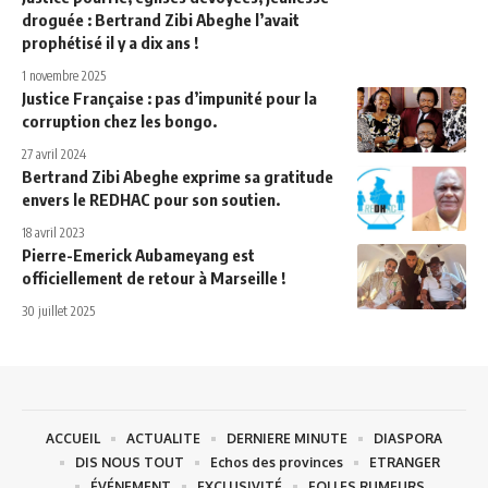
droguée : Bertrand Zibi Abeghe l’avait
prophétisé il y a dix ans !
1 novembre 2025
Justice Française : pas d’impunité pour la
corruption chez les bongo.
27 avril 2024
Bertrand Zibi Abeghe exprime sa gratitude
envers le REDHAC pour son soutien.
18 avril 2023
Pierre-Emerick Aubameyang est
officiellement de retour à Marseille !
30 juillet 2025
ACCUEIL
ACTUALITE
DERNIERE MINUTE
DIASPORA
DIS NOUS TOUT
Echos des provinces
ETRANGER
ÉVÉNEMENT
EXCLUSIVITÉ
FOLLES RUMEURS