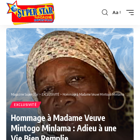
Aa
Font
Resizer
Magazine Super Star
>
EXCLUSIVITÉ
>
Hommage à Madame Veuve Mintogo Minlama : Adieu à une Vie Bien Remplie.
EXCLUSIVITÉ
Hommage à Madame Veuve
Mintogo Minlama : Adieu à une
Vie Bien Remplie.