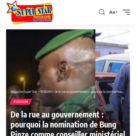
Aa
Font
Resizer
Magazine Super Star
>
PODIUM
>
De la rue au gouvernement : pourquoi la nomination de Bung Pinze comme conseiller ministériel crée autant de remous ?
PODIUM
De la rue au gouvernement :
pourquoi la nomination de Bung
Pinze comme conseiller ministériel