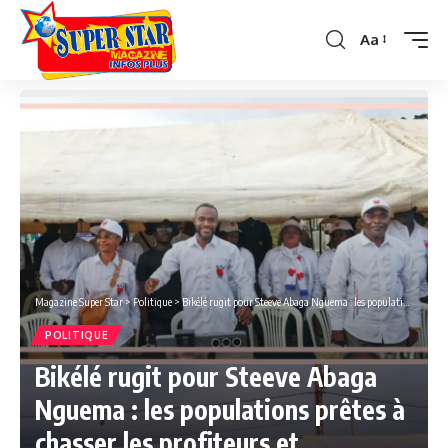
Aa
Font
Resizer
Magazine Super Star
>
Politique
>
Bikélé rugit pour Steeve Abaga Nguema : les populations prêtes à chasser les profiteurs et reprendre leur destin avec le CLR.
POLITIQUE
Bikélé rugit pour Steeve Abaga
Nguema : les populations prêtes à
chasser les profiteurs et