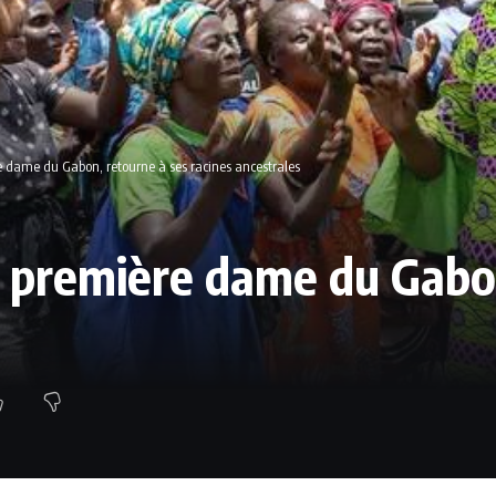
 dame du Gabon, retourne à ses racines ancestrales
, première dame du Gabon