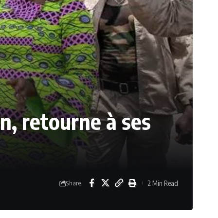
, retourne à ses
2 Min Read
Share