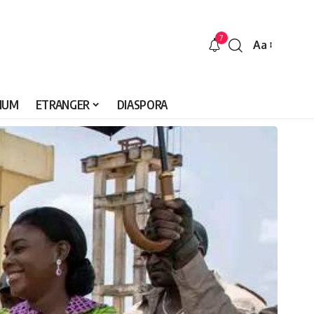
7
Aa
Font
Resizer
IUM
ETRANGER
DIASPORA