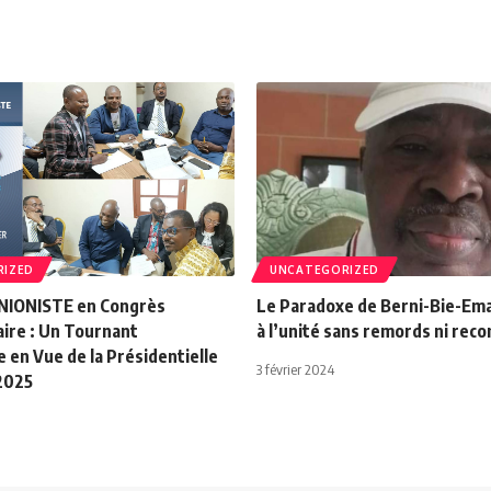
RIZED
UNCATEGORIZED
IONISTE en Congrès
Le Paradoxe de Berni-Bie-Ema
aire : Un Tournant
à l’unité sans remords ni rec
 en Vue de la Présidentielle
3 février 2024
 2025