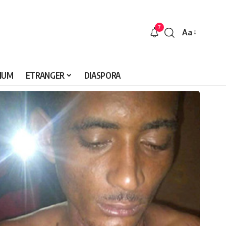
7
Aa
Font
Resizer
IUM
ETRANGER
DIASPORA