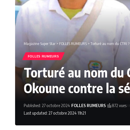
Magazine Super Star
>
FOLLES RUMEURS
>
Torturé au nom du CTRI ? 
FOLLES RUMEURS
Torturé au nom du C
Okoune contre la sé
Published: 27 octobre 2024
FOLLES RUMEURS
872 vues
Last updated: 27 octobre 2024 11h21