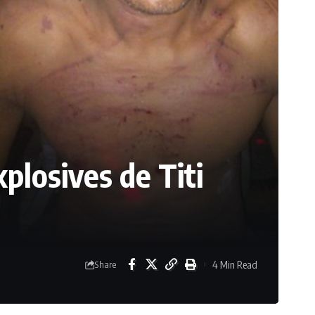
plosives de Titi
4 Min Read
Share