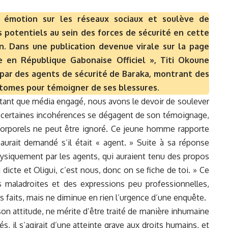
ve émotion sur les réseaux sociaux et soulève de
 potentiels au sein des forces de sécurité en cette
n. Dans une publication devenue virale sur la page
e en République Gabonaise Officiel », Titi Okoune
 par des agents de sécurité de Baraka, montrant des
tomes pour témoigner de ses blessures.
n tant que média engagé, nous avons le devoir de soulever
que certaines incohérences se dégagent de son témoignage,
orporels ne peut être ignoré. Ce jeune homme rapporte
i aurait demandé s’il était « agent. » Suite à sa réponse
 physiquement par les agents, qui auraient tenu des propos
dicte et Oligui, c’est nous, donc on se fiche de toi. » Ce
 maladroites et des expressions peu professionnelles,
des faits, mais ne diminue en rien l’urgence d’une enquête.
on attitude, ne mérite d’être traité de manière inhumaine
és, il s’agirait d’une atteinte grave aux droits humains, et