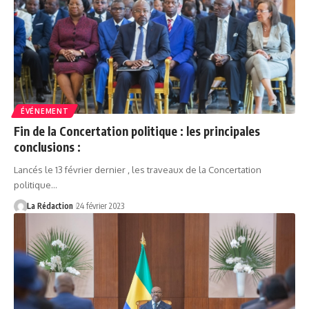
ÉVÉNEMENT
Fin de la Concertation politique : les principales
conclusions :
Lancés le 13 février dernier , les traveaux de la Concertation
politique…
La Rédaction
24 février 2023