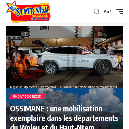
Aa
Font
Resizer
Magazine Super Star
>
Uncategorized
>
OSSIMANE : une mobilisation exemplaire dans les départements du Woleu et du Haut-Ntem
UNCATEGORIZED
OSSIMANE : une mobilisation
exemplaire dans les départements
du Woleu et du Haut-Ntem