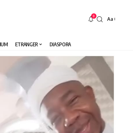
8
Aa
Font
Resizer
IUM
ETRANGER
DIASPORA