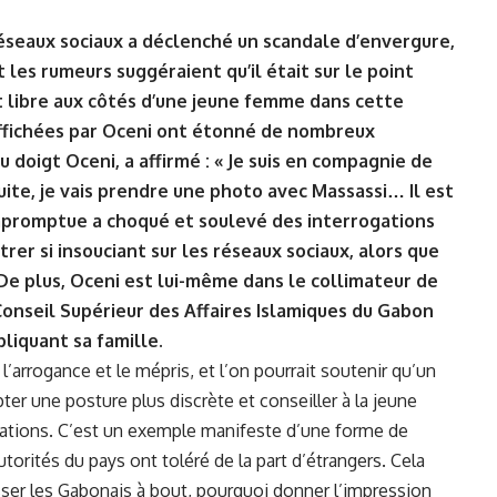
éseaux sociaux a déclenché un scandale d’envergure,
 les rumeurs suggéraient qu’il était sur le point
it libre aux côtés d’une jeune femme dans cette
 affichées par Oceni ont étonné de nombreux
 doigt Oceni, a affirmé : « Je suis en compagnie de
uite, je vais prendre une photo avec Massassi… Il est
 impromptue a choqué et soulevé des interrogations
trer si insouciant sur les réseaux sociaux, alors que
 De plus, Oceni est lui-même dans le collimateur de
 Conseil Supérieur des Affaires Islamiques du Gabon
liquant sa famille.
’arrogance et le mépris, et l’on pourrait soutenir qu’un
er une posture plus discrète et conseiller à la jeune
cations. C’est un exemple manifeste d’une forme de
torités du pays ont toléré de la part d’étrangers. Cela
ser les Gabonais à bout, pourquoi donner l’impression