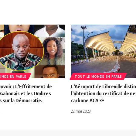
ONDE EN PARLE
TOUT LE MONDE EN PARLE
ouvoir : L’Effritement de
L’Aéroport de Libreville disti
 Gabonais et les Ombres
l’obtention du certificat de ne
 sur la Démocratie.
carbone ACA 3+
22 mai 2023