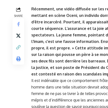
Récemment, une vidéo diffusée sur les r
mettant en scène Oceni, un individu dont
SHARE
d’être incarcéré. Pourtant, il apparaissa
courte séquence. L’assurance et la joie
spectateurs. La jeune femme, pointant du
l’Imam, c’est une fausse information. Ens
propre, il est propre. » Cette attitude
sur la raison qui pousse un père à se mon
ses deux fils sont derrière les barreaux.
la justice, et son poste de Président du
est contesté en raison des scandales imp
Il est indéniable que ce comportement frôle l
homme dans une telle situation devrait adopt
femme de ne pas se livrer à de telles provo
mépris et d’indifférence que les anciennes au
soulève la question de savoir pourquoi pous