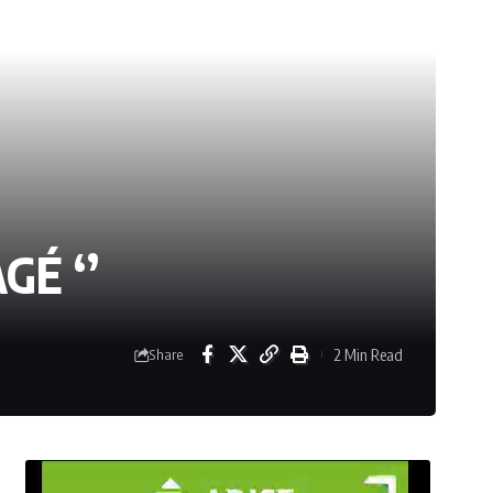
GÉ ‘’
2 Min Read
Share