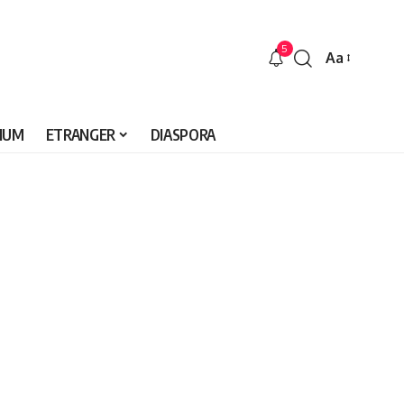
5
Aa
Font
Resizer
IUM
ETRANGER
DIASPORA