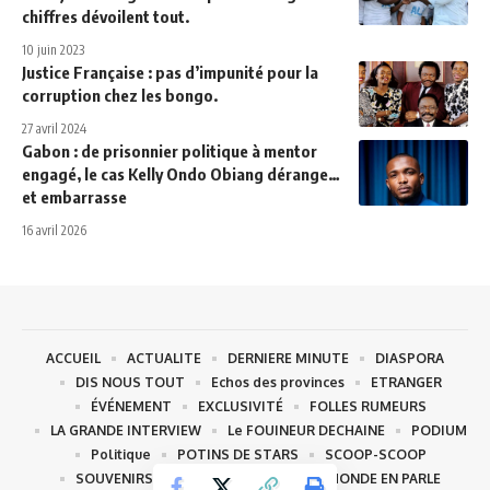
chiffres dévoilent tout.
10 juin 2023
Justice Française : pas d’impunité pour la
corruption chez les bongo.
27 avril 2024
Gabon : de prisonnier politique à mentor
engagé, le cas Kelly Ondo Obiang dérange…
et embarrasse
16 avril 2026
ACCUEIL
ACTUALITE
DERNIERE MINUTE
DIASPORA
DIS NOUS TOUT
Echos des provinces
ETRANGER
ÉVÉNEMENT
EXCLUSIVITÉ
FOLLES RUMEURS
LA GRANDE INTERVIEW
Le FOUINEUR DECHAINE
PODIUM
Politique
POTINS DE STARS
SCOOP-SCOOP
SOUVENIRS- SOUVENIRS
TOUT LE MONDE EN PARLE