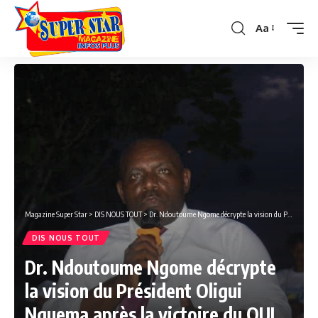
Aa
Font
Resizer
Magazine Super Star
>
DIS NOUS TOUT
>
Dr. Ndoutoume Ngome décrypte la vision du Président Oligui Nguema après la victoire du OUI.
DIS NOUS TOUT
Dr. Ndoutoume Ngome décrypte
la vision du Président Oligui
Nguema après la victoire du OUI.