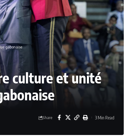
ique gabonaise
re culture et unité
 gabonaise
3 Min Read
Share