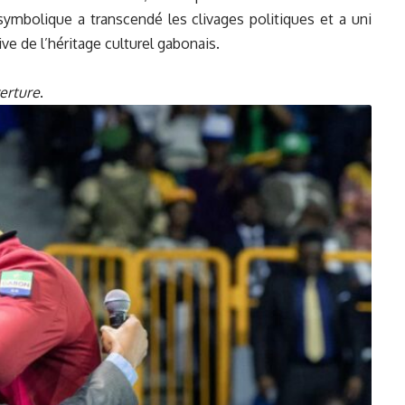
mbolique a transcendé les clivages politiques et a uni
ive de l’héritage culturel gabonais.
erture
.