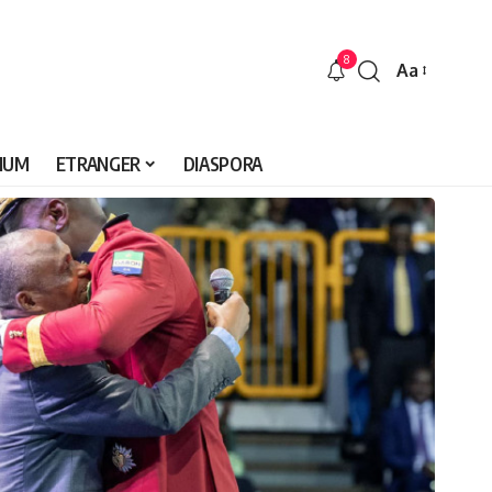
8
Aa
Font
Resizer
IUM
ETRANGER
DIASPORA