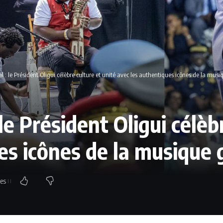
l : le Président Oligui célèbre culture et unité avec les authentiques icônes de la mus
le Président Oligui célèb
es icônes de la musique
ues