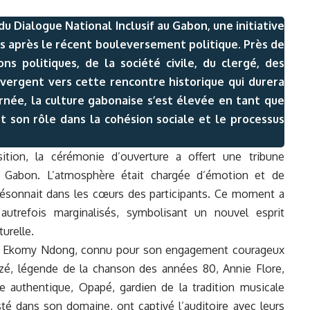
u Dialogue National Inclusif au Gabon, une initiative
ays après le récent bouleversement politique. Près de
ns politiques, de la société civile, du clergé, des
nvergent vers cette rencontre historique qui durera
rnée, la culture gabonaise s’est élevée en tant que
ant son rôle dans la cohésion sociale et le processus
ition, la cérémonie d’ouverture a offert une tribune
u Gabon. L’atmosphère était chargée d’émotion et de
résonnait dans les cœurs des participants. Ce moment a
autrefois marginalisés, symbolisant un nouvel esprit
turelle.
rd Ekomy Ndong, connu pour son engagement courageux
zé, légende de la chanson des années 80, Annie Flore,
authentique, Opapé, gardien de la tradition musicale
sté dans son domaine, ont captivé l’auditoire avec leurs