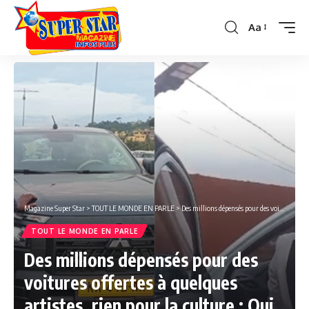
Aa
Font
Resizer
Magazine Super Star
>
TOUT LE MONDE EN PARLE
>
Des millions dépensés pour des voitures offertes à quelques artistes, rien pour la culture : Qui conseille Oligui Nguema ?
TOUT LE MONDE EN PARLE
Des millions dépensés pour des
voitures offertes à quelques
artistes, rien pour la culture : Qui