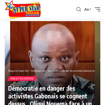
Aa
Font
Resizer
Magazine Super Star
>
Uncategorized
>
Démocratie en danger :les activistes Gabonais se cognent dessus , Oligui Nguema face à un dilemme
UNCATEGORIZED
Démocratie en danger :les
activistes Gabonais se cognent
dessus , Oligui Nguema face à un