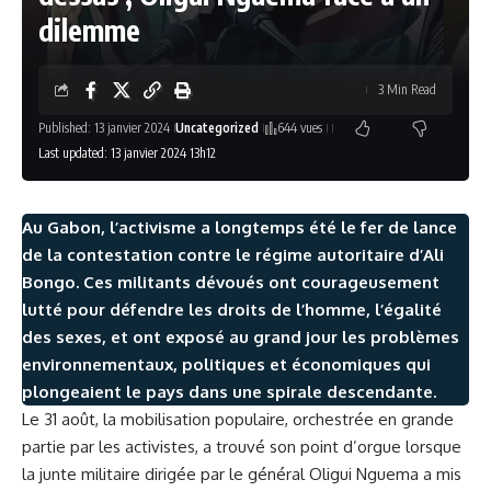
dilemme
3 Min Read
Published: 13 janvier 2024
Uncategorized
644 vues
Last updated: 13 janvier 2024 13h12
Au Gabon, l’activisme a longtemps été le fer de lance
de la contestation contre le régime autoritaire d’Ali
Bongo. Ces militants dévoués ont courageusement
lutté pour défendre les droits de l’homme, l’égalité
des sexes, et ont exposé au grand jour les problèmes
environnementaux, politiques et économiques qui
plongeaient le pays dans une spirale descendante.
Le 31 août, la mobilisation populaire, orchestrée en grande
partie par les activistes, a trouvé son point d’orgue lorsque
la junte militaire dirigée par le général Oligui Nguema a mis