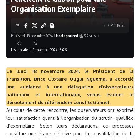
Organisation Exemplaire
2 Min Read
Published: 18 novembre 2024
Uncategorized
524 vues
Last updated: 18 novembre 2024 15h26
Ce lundi 18 novembre 2024, le Président de la
Transition, Brice Clotaire Oligui Nguema, a accordé
une audience à une délégation d’observateurs
nationaux et internationaux, venus évaluer le
déroulement du référendum constitutionnel.
Au cours de cette rencontre, les observateurs ont exprimé
leur satisfaction quant à l’organisation du scrutin, qualifiée
d’exemplaire. Selon leurs déclarations, ce processus
constitue une étape décisive pour la consolidation de la