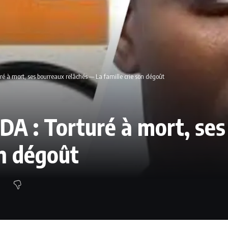
é à mort, ses bourreaux relâchés — La famille crie son dégoût
A : Torturé à mort, ses
on dégoût