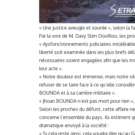
« Une justice aveugle et sourde », selon la f
Par la voix de M. Davy Slim Doufilou, les pr
« dysfonctionnements judiciaires intolérable
liberté soit examinée dans les plus brefs dél
nécessaires soient engagées afin que les mi
leur acte ».
« Notre douleur est immense, mais notre silen
refuser de se taire face à ce qu’elle consid
BOUNDA et à sa carrière militaire ».
« Jhoan BOUNDA n’est pas mort pour rien », 
Selon les proches du défunt, cette affaire 
concerne l’ensemble du pays. Ils estiment qu
dramatique envoyé à la société :
« Si cela reste ainsi, cela voudra dire qu’a