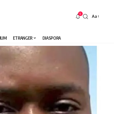
5
Aa
Font
Resizer
IUM
ETRANGER
DIASPORA