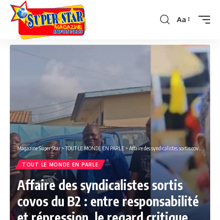
Aa
Font
Resizer
Magazine Super Star
>
TOUT LE MONDE EN PARLE
>
Affaire des syndicalistes sortis covos du B2 : entre responsabilité et répression, le regard critique de David Mberakouma.
TOUT LE MONDE EN PARLE
Affaire des syndicalistes sortis
covos du B2 : entre responsabilité
et répression, le regard critique