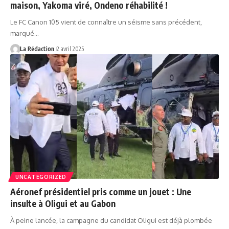
maison, Yakoma viré, Ondeno réhabilité !
Le FC Canon 105 vient de connaître un séisme sans précédent,
marqué…
La Rédaction
2 avril 2025
UNCATEGORIZED
Aéronef présidentiel pris comme un jouet : Une
insulte à Oligui et au Gabon
À peine lancée, la campagne du candidat Oligui est déjà plombée