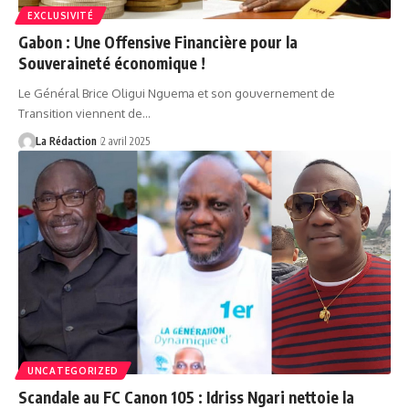
EXCLUSIVITÉ
Gabon : Une Offensive Financière pour la
Souveraineté économique !
Le Général Brice Oligui Nguema et son gouvernement de
Transition viennent de…
La Rédaction
2 avril 2025
UNCATEGORIZED
Scandale au FC Canon 105 : Idriss Ngari nettoie la