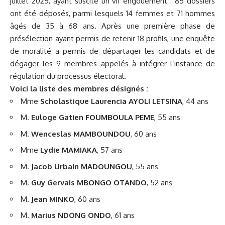
juillet 2025, ayant suscité un vif engouement : 85 dossiers
ont été déposés, parmi lesquels 14 femmes et 71 hommes
âgés de 35 à 68 ans. Après une première phase de
présélection ayant permis de retenir 18 profils, une enquête
de moralité a permis de départager les candidats et de
dégager les 9 membres appelés à intégrer l’instance de
régulation du processus électoral.
Voici la liste des membres désignés :
Mme
Scholastique Laurencia AYOLI LETSINA
, 44 ans
M.
Euloge Gatien FOUMBOULA PEME
, 55 ans
M.
Wenceslas MAMBOUNDOU
, 60 ans
Mme
Lydie MAMIAKA
, 57 ans
M.
Jacob Urbain MADOUNGOU
, 55 ans
M.
Guy Gervais MBONGO OTANDO
, 52 ans
M.
Jean MINKO
, 60 ans
M.
Marius NDONG ONDO
, 61 ans