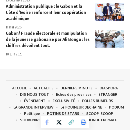
23 décembre 2023
Administration publique : le Gabon et la
Côte d’Ivoire renforcent leur coopération
académique
11 mai 2026
Gabon/ Fraude électorale et manipulation
de la jeunesse gabonaise par Ali Bongo : les
chiffres dévoilent tout.
10 juin 2023
ACCUEIL
ACTUALITE
DERNIERE MINUTE
DIASPORA
DIS NOUS TOUT
Echos des provinces
ETRANGER
ÉVÉNEMENT
EXCLUSIVITÉ
FOLLES RUMEURS
LA GRANDE INTERVIEW
Le FOUINEUR DECHAINE
PODIUM
Politique
POTINS DE STARS
SCOOP-SCOOP
SOUVENIRS- SOUVENIRS
TOUT LE MONDE EN PARLE