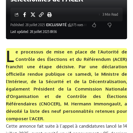
3 Min Read
Published: 28 juillet 2025
EXCLUSIVITÉ
975 vues
Last updated: 28 juillet 2025 8h56
L
e processus de mise en place de l’Autorité de
Contrôle des Élections et du Référendum (ACER)
franchit une étape décisive. Par une déclaration
officielle rendue publique ce samedi, le Ministre de
l’Intérieur, de la Sécurité et de la Décentralisation,
également Président de la Commission Nationale
d’Organisation et de Contrôle des Élections
Référendaires (CNOCER), M. Hermann Immongault, a
dévoilé la liste des neuf personnalités retenues pour
composer l’ACER.
Cette annonce fait suite à l’appel à candidatures lancé le 14