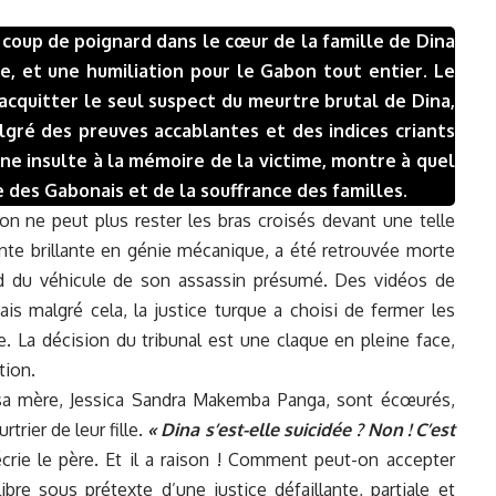
un coup de poignard dans le cœur de la famille de Dina
e, et une humiliation pour le Gabon tout entier. Le
’acquitter le seul suspect du
meurtre brutal de Dina,
gré des preuves accablantes et des indices criants
une insulte à la mémoire de la victime, montre à quel
e des Ga
bonais et de la souffrance des familles.
on ne peut plus rester les bras croisés devant une telle
ante brillante en génie mécanique, a été retrouvée morte
d du véhicule de son assassin présumé. Des vidéos de
ais malgré cela, la justice turque a choisi de fermer les
. La décision du tribunal est une claque en pleine face,
tion.
sa mère, Jessica Sandra Makemba Panga, sont écœurés,
trier de leur fille.
« Dina s’est-elle suicidée ? Non ! C’est
écrie le père. Et il a raison ! Comment peut-on accepter
ibre sous prétexte d’une justice défaillante, partiale et