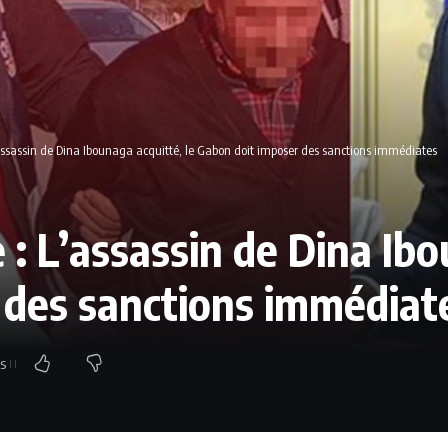
assassin de Dina Ibounaga acquitté, le Gabon doit imposer des sanctions immédiates
: L’assassin de Dina Ibo
 des sanctions immédiat
s