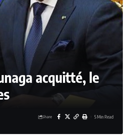
unaga acquitté, le
es
5 Min Read
Share