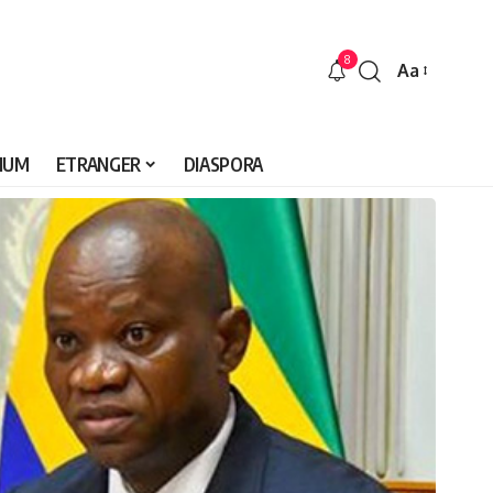
8
Aa
Font
Resizer
IUM
ETRANGER
DIASPORA