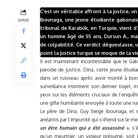
C’est un véritable affront à la justice, 
Ibounaga, une jeune étudiante gabonais
SHARE
tribunal de Karabük, en Turquie, vient d
un homme âgé de 55 ans, Dursun A., mal
de culpabilité. Ce verdict dégueulasse, 
point la justice turque se moque de la vi
Il est maintenant incontestable que le Gab
parodie de justice. Dina, cette jeune étudi
dans un ruisseau après avoir monté à bor
surveillance montrent son dernier trajet, m
yeux sur les éléments cruciaux de l’enquête
une gifle humiliante envoyée à toute une na
Le père de Dina, Guy Serge Ibounaga, et 
anéantis par l’impunité qui s’étend sur le meur
un être humain qui a été assassiné »
, s’
qu’un meurtrier, un violeur présumé, soit l