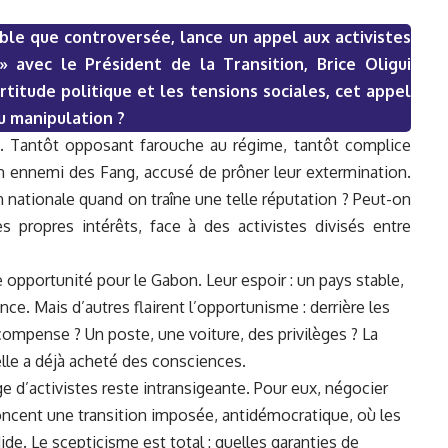
able que controversée, lance un appel aux activistes
 avec le Président de la Transition, Brice Oligui
titude politique et les tensions soci
ales, cet appel
u manipulation ?
lui. Tantôt opposant farouche au régime, tantôt complice
un ennemi des Fang, accusé de prôner leur extermination.
 nationale quand on traîne une telle réputation ? Peut-on
s propres intérêts, face à des activistes divisés entre
e opportunité pour le Gabon. Leur espoir : un pays stable,
ce. Mais d’autres flairent l’opportunisme : derrière les
ompense ? Un poste, une voiture, des privilèges ? La
elle a déjà acheté des consciences.
e d’activistes reste intransigeante. Pour eux, négocier
énoncent une transition imposée, antidémocratique, où les
e. Le scepticisme est total : quelles garanties de