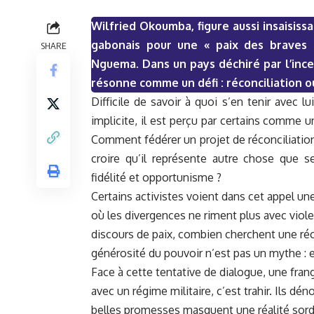
Wilfried Okoumba, figure aussi insaisiss
gabonais pour une « paix des braves »
SHARE
Nguema. Dans un pays déchiré par l’incer
résonne comme un défi : réconciliation o
Difficile de savoir à quoi s’en tenir avec 
implicite, il est perçu par certains comme 
Comment fédérer un projet de réconciliation
croire qu’il représente autre chose que se
fidélité et opportunisme ?
Certains activistes voient dans cet appel un
où les divergences ne riment plus avec violen
discours de paix, combien cherchent une réc
générosité du pouvoir n’est pas un mythe : 
Face à cette tentative de dialogue, une frang
avec un régime militaire, c’est trahir. Ils d
belles promesses masquent une réalité sordid