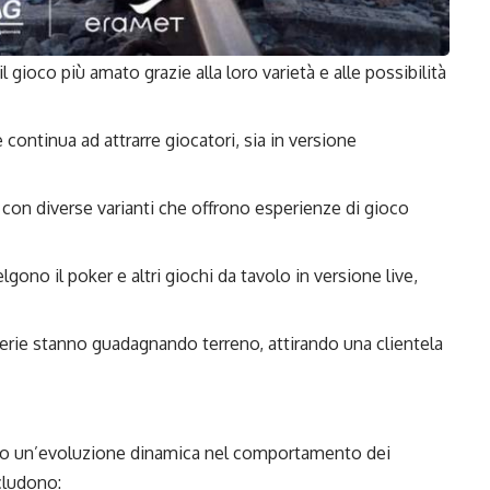
 gioco più amato grazie alla loro varietà e alle possibilità
continua ad attrarre giocatori, sia in versione
, con diverse varianti che offrono esperienze di gioco
gono il poker e altri giochi da tavolo in versione live,
terie stanno guadagnando terreno, attirando una clientela
ano un’evoluzione dinamica nel comportamento dei
ncludono: