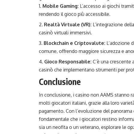
Mobile Gaming:
L’accesso ai giochi tramit
rendendo il gioco più accessibile.
Realtà Virtuale (VR):
L’integrazione della
casinò virtuali immersivi.
Blockchain e Criptovalute:
L’adozione d
comune, offrendo maggiore sicurezza e ano
Gioco Responsabile:
C’è una crescente a
casinò che implementano strumenti per prote
Conclusione
In conclusione, i casino non AAMS stanno r
molti giocatori italiani, grazie alla loro varie
pagamento. Con l’evoluzione del panorama d
fondamentale che i giocatori restino informat
sia un neofita o un veterano, esplorare le op