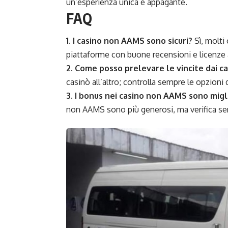
un’esperienza unica e appagante.
FAQ
1. I casino non AAMS sono sicuri?
Sì, molti
piattaforme con buone recensioni e licenze af
2. Come posso prelevare le vincite dai 
casinò all’altro; controlla sempre le opzioni d
3. I bonus nei casino non AAMS sono migl
non AAMS sono più generosi, ma verifica sem