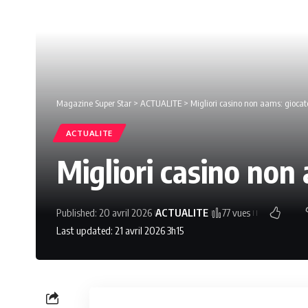
Magazine Super Star
>
ACTUALITE
>
Migliori casino non aams: giocate
ACTUALITE
Migliori casino non 
Published: 20 avril 2026
ACTUALITE
77 vues
Last updated: 21 avril 2026 3h15