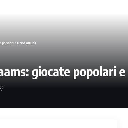
 popolari e trend attuali
aams: giocate popolari e 