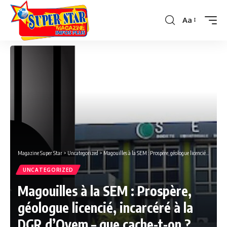
Aa
Font
Resizer
Magazine Super Star
>
Uncategorized
>
Magouilles à la SEM : Prospère, géologue licencié, incarcéré à la DGR d’Oyem – que cache-t-on ?
UNCATEGORIZED
Magouilles à la SEM : Prospère,
géologue licencié, incarcéré à la
DGR d’Oyem – que cache-t-on ?