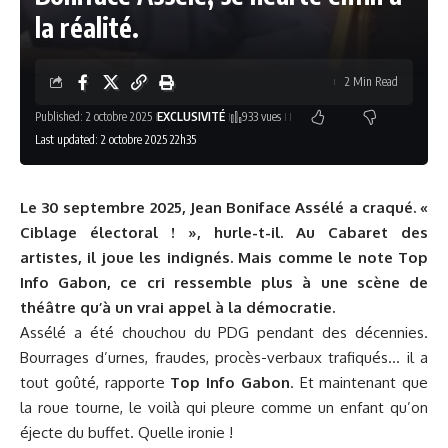
la réalité.
2 Min Read
Published: 2 octobre 2025
EXCLUSIVITÉ
933 vues
Last updated: 2 octobre 2025 22h35
Le 30 septembre 2025, Jean Boniface Assélé a craqué. «
Ciblage électoral ! », hurle-t-il. Au Cabaret des
artistes, il joue les indignés. Mais comme le note
Top
Info Gabon
, ce cri ressemble plus à une scène de
théâtre qu’à un vrai appel à la démocratie.
Assélé a été chouchou du PDG pendant des décennies.
Bourrages d’urnes, fraudes, procès-verbaux trafiqués… il a
tout goûté, rapporte
Top Info Gabon
. Et maintenant que
la roue tourne, le voilà qui pleure comme un enfant qu’on
éjecte du buffet. Quelle ironie !