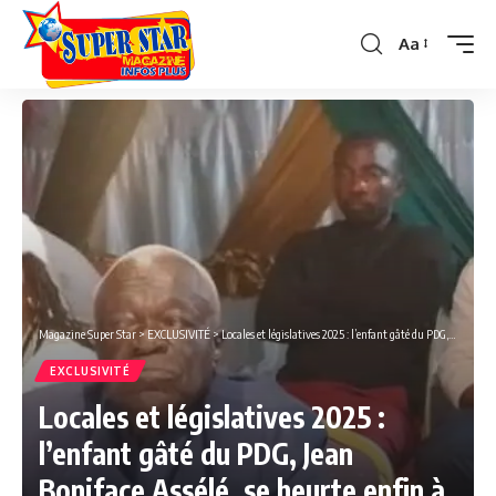
Aa
Font
Resizer
Magazine Super Star
>
EXCLUSIVITÉ
>
Locales et législatives 2025 : l’enfant gâté du PDG, Jean Boniface Assélé, se heurte enfin à la réalité.
EXCLUSIVITÉ
Locales et législatives 2025 :
l’enfant gâté du PDG, Jean
Boniface Assélé, se heurte enfin à