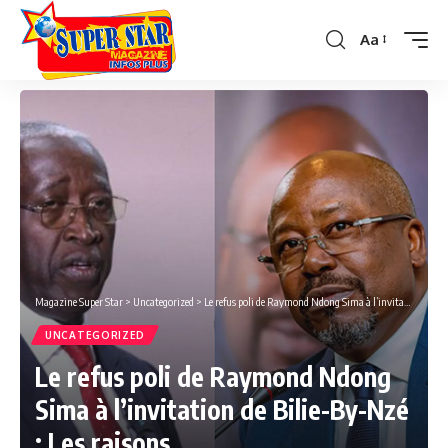
Aa
Font
Resizer
Magazine Super Star
>
Uncategorized
>
Le refus poli de Raymond Ndong Sima à l’invitation de Bilie-By-Nzé : Les raisons
UNCATEGORIZED
Le refus poli de Raymond Ndong
Sima à l’invitation de Bilie-By-Nzé
: Les raisons