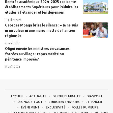
Rentrée académique 2024-2025 : soixante
établissements Supérieurs pour Réduire les
études à l’étranger et les dépenses
31 juillet 2024
Georges Mpaga brise le silence : « Je ne suis
ni un voleur ni une marionnette de l’ancien
régime ! »
22 mai 2025
Oligui envoie les ministres en vacances
forcées au village : repos mérité ou
pénitence imposée?
19 août 2024
ACCUEIL
ACTUALITE
DERNIERE MINUTE
DIASPORA
DIS NOUS TOUT
Echos des provinces
ETRANGER
ÉVÉNEMENT
EXCLUSIVITÉ
FOLLES RUMEURS
LA GRANDE INTERVIEW
Le FOUINEUR DECHAINE
PODIUM