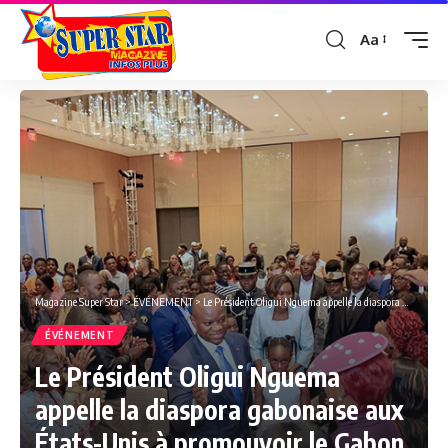
Aa
Font
Resizer
Magazine Super Star
>
ÉVÉNEMENT
>
Le Président Oligui Nguema appelle la diaspora gabonaise aux États-Unis à promouvoir le Gabon
ÉVÉNEMENT
Le Président Oligui Nguema
appelle la diaspora gabonaise aux
États-Unis à promouvoir le Gabon