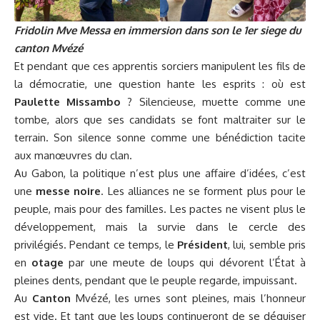
Fridolin Mve Messa en immersion dans son le 1er siege du
canton Mvézé
Et pendant que ces apprentis sorciers manipulent les fils de
la démocratie, une question hante les esprits : où est
Paulette Missambo
? Silencieuse, muette comme une
tombe, alors que ses candidats se font maltraiter sur le
terrain. Son silence sonne comme une bénédiction tacite
aux manœuvres du clan.
Au Gabon, la politique n’est plus une affaire d’idées, c’est
une
messe noire
. Les alliances ne se forment plus pour le
peuple, mais pour des familles. Les pactes ne visent plus le
développement, mais la survie dans le cercle des
privilégiés. Pendant ce temps, le
Président
, lui, semble pris
en
otage
par une meute de loups qui dévorent l’État à
pleines dents, pendant que le peuple regarde, impuissant.
Au
Canton
Mvézé, les urnes sont pleines, mais l’honneur
est vide. Et tant que les loups continueront de se déguiser