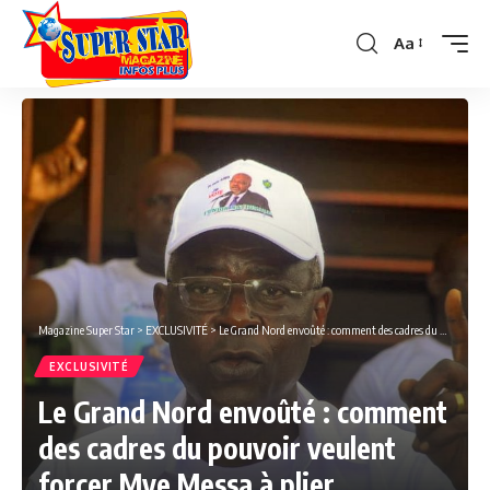
Aa
Font
Resizer
Magazine Super Star
>
EXCLUSIVITÉ
>
Le Grand Nord envoûté : comment des cadres du pouvoir veulent forcer Mve Messa à plier
EXCLUSIVITÉ
Le Grand Nord envoûté : comment
des cadres du pouvoir veulent
forcer Mve Messa à plier