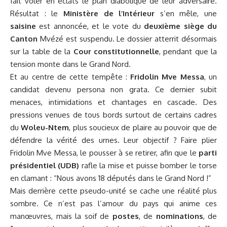
fait voler en éclats le plan diabolique de leur adversaire.
Résultat : le
Ministère de l’Intérieur
s’en mêle, une
saisine
est annoncée, et le vote du
deuxième siège du
Canton
Mvézé est suspendu. Le dossier atterrit désormais
sur la table de la
Cour constitutionnelle
, pendant que la
tension monte dans le Grand Nord.
Et au centre de cette tempête :
Fridolin Mve Messa
, un
candidat devenu persona non grata. Ce dernier subit
menaces, intimidations et chantages en cascade. Des
pressions venues de tous bords surtout de certains cadres
du
Woleu-Ntem
, plus soucieux de plaire au pouvoir que de
défendre la vérité des urnes. Leur objectif ? Faire plier
Fridolin Mve Messa, le pousser à se retirer, afin que le
parti
présidentiel (UDB)
rafle la mise et puisse bomber le torse
en clamant : “Nous avons 18 députés dans le Grand Nord !”
Mais derrière cette pseudo-unité se cache une réalité plus
sombre. Ce n’est pas l’amour du pays qui anime ces
manœuvres, mais la soif de
postes
, de
nominations
, de