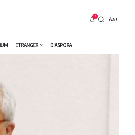
7
Aa
Font
Resizer
IUM
ETRANGER
DIASPORA