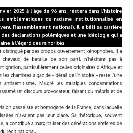
vier 2025 à l’âge de 96 ans, restera dans l’histoire
s emblématiques du racisme institutionnalisé en
venu Rassemblement national), il a bâti sa carrière
, des déclarations polémiques et une idéologie qui a
haine à l’égard des minorités.
st distingué par des propos ouvertement xénophobes. Il a
x chevaux de bataille de son parti, n’hésitant pas à
igration, particulièrement celles originaires d’Afrique et
 les chambres à gaz de « détail de l’histoire » reste l’une
n antisémitisme. Malgré les multiples condamnations
s assumé un discours provocateur, faisant du mépris et de
vision passéiste et homogène de la France, dans laquelle
tissées n’avaient pas leur place. Sa rhétorique, souvent
le, a contribué à marginaliser des générations entières de
du récit national.