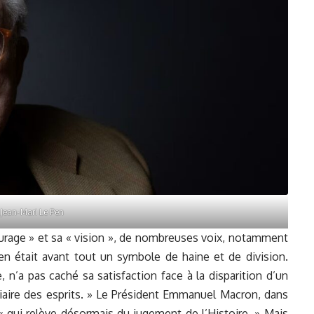
Jean-Mari Le Pen
ourage » et sa « vision », de nombreuses voix, notamment
en était avant tout un symbole de haine et de division.
 n’a pas caché sa satisfaction face à la disparition d’un
ire des esprits. » Le Président Emmanuel Macron, dans
 qui relève désormais du jugement de l’Histoire. » Mais