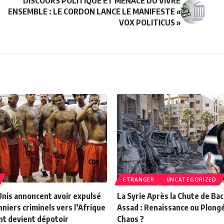
DISCOURS POLITIQUE ET MENACE DU VIVRE
ENSEMBLE : LE CORDON LANCE LE MANIFESTE «
VOX POLITICUS »
ETRANGER
UNCATEGORIZED
Unis annoncent avoir expulsé
La Syrie Après la Chute de Bac
nniers criminels vers l’Afrique
Assad : Renaissance ou Plongé
ent devient dépotoir
Chaos ?