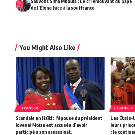
Sauvons Sima Mboula : Le cri émouvant du pape
de l’Elone face à la souffrance
You Might Also Like
ETRANGER
ETRANGER
Scandale en Haïti : l’épouse du président
Les États-
Jovenel Moïse est accusée d’avoir
leurs priso
participé à son assassinat.
: le contin