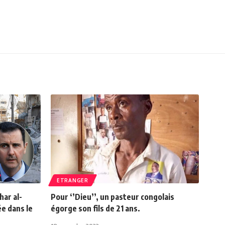
ETRANGER
har al-
Pour ‘’Dieu’’, un pasteur congolais
e dans le
égorge son fils de 21 ans.