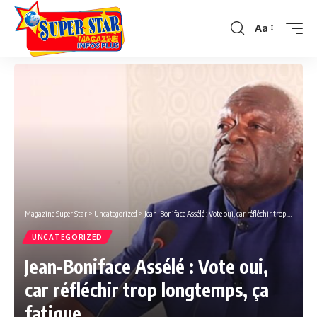
Aa
Font
Resizer
Magazine Super Star
>
Uncategorized
>
Jean-Boniface Assélé : Vote oui, car réfléchir trop longtemps, ça fatigue.
UNCATEGORIZED
Jean-Boniface Assélé : Vote oui,
car réfléchir trop longtemps, ça
fatigue.