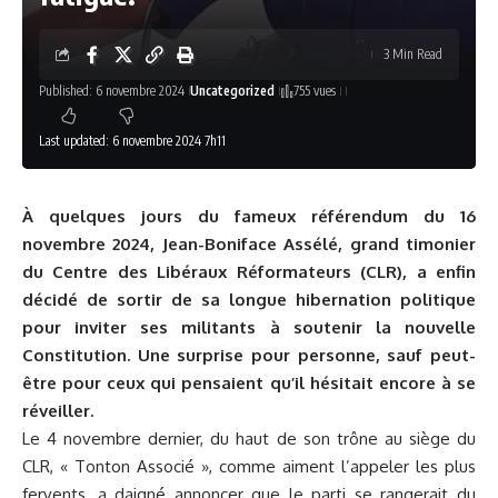
3 Min Read
Published: 6 novembre 2024
Uncategorized
755 vues
Last updated: 6 novembre 2024 7h11
À quelques jours du fameux référendum du 16
novembre 2024, Jean-Boniface Assélé, grand timonier
du Centre des Libéraux Réformateurs (CLR), a enfin
décidé de sortir de sa longue hibernation politique
pour inviter ses militants à soutenir la nouvelle
Constit
ution. Une surprise pour personne, sauf peut-
être pour ceux qui pensaient qu’il hésitait encore à se
réveiller.
Le 4 novembre dernier, du haut de son trône au siège du
CLR, « Tonton Associé », comme aiment l’appeler les plus
fervents, a daigné annoncer que le parti se rangerait du