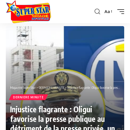
Aa
Font
Resizer
Magazine Super Star
>
DERNIERE MINUTE
>
Injustice flagrante : Oligui favorise la presse publique au détriment de la presse privée, un scandale à dénoncer.
DERNIERE MINUTE
Injustice flagrante : Oligui
favorise la presse publique au
détriment de la presse privée, un