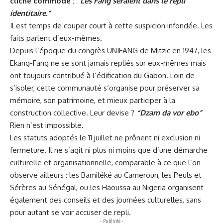
cliché commode :
“Les Fang seraient dans le repli
identitaire.”
Il est temps de couper court à cette suspicion infondée. Les
faits parlent d’eux-mêmes.
Depuis l’époque du congrès UNIFANG de Mitzic en 1947, les
Ekang-Fang ne se sont jamais repliés sur eux-mêmes mais
ont toujours contribué à l’édification du Gabon. Loin de
s’isoler, cette communauté s’organise pour préserver sa
mémoire, son patrimoine, et mieux participer à la
construction collective. Leur devise ?
“Dzam da vor ebo”
Rien n’est impossible.
Les statuts adoptés le 11 juillet ne prônent ni exclusion ni
fermeture. Il ne s’agit ni plus ni moins que d’une démarche
culturelle et organisationnelle, comparable à ce que l’on
observe ailleurs : les Bamiléké au Cameroun, les Peuls et
Sérères au Sénégal, ou les Haoussa au Nigeria organisent
également des conseils et des journées culturelles, sans
pour autant se voir accuser de repli.
- Publicité -