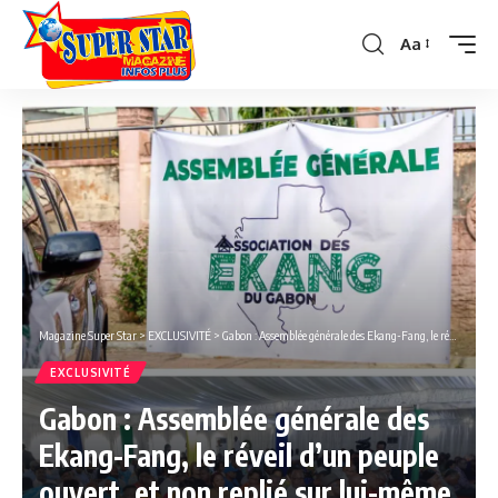
Aa
Font
Resizer
Magazine Super Star
>
EXCLUSIVITÉ
>
Gabon : Assemblée générale des Ekang-Fang, le réveil d’un peuple ouvert, et non replié sur lui-même.
EXCLUSIVITÉ
Gabon : Assemblée générale des
Ekang-Fang, le réveil d’un peuple
ouvert, et non replié sur lui-même.