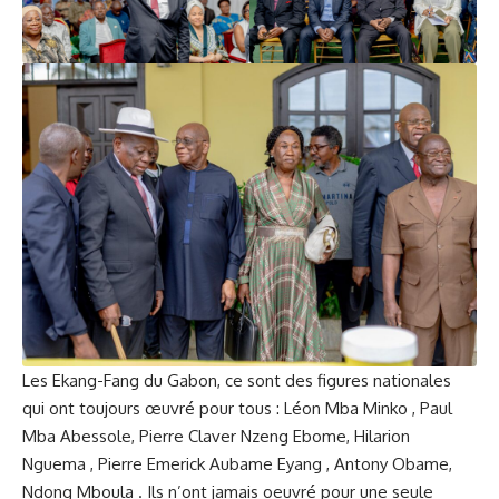
Les Ekang-Fang du Gabon, ce sont des figures nationales
qui ont toujours œuvré pour tous : Léon Mba Minko , Paul
Mba Abessole, Pierre Claver Nzeng Ebome, Hilarion
Nguema , Pierre Emerick Aubame Eyang , Antony Obame,
Ndong Mboula . Ils n’ont jamais oeuvré pour une seule