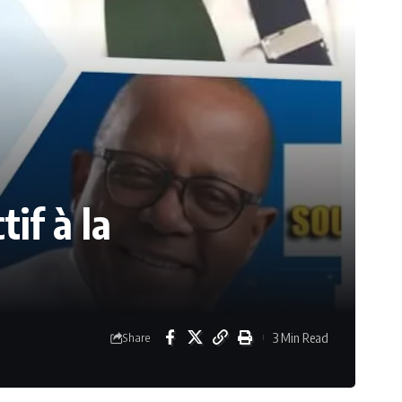
tif à la
3 Min Read
Share