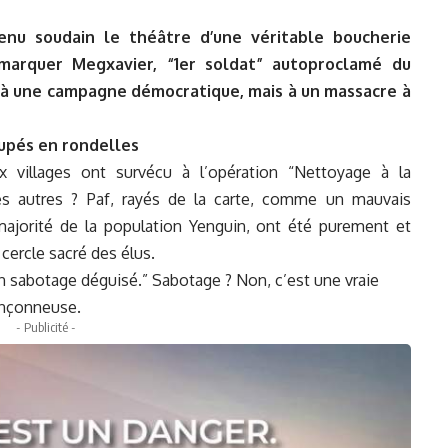
enu soudain le théâtre d’une véritable boucherie
marquer Megxavier, “1er soldat” autoproclamé du
us à une campagne démocratique, mais à un massacre à
oupés en rondelles
 villages ont survécu à l’opération “Nettoyage à la
s autres ? Paf, rayés de la carte, comme un mauvais
 majorité de la population Yenguin, ont été purement et
ercle sacré des élus.
n sabotage déguisé.” Sabotage ? Non, c’est une vraie
nçonneuse.
- Publicité -