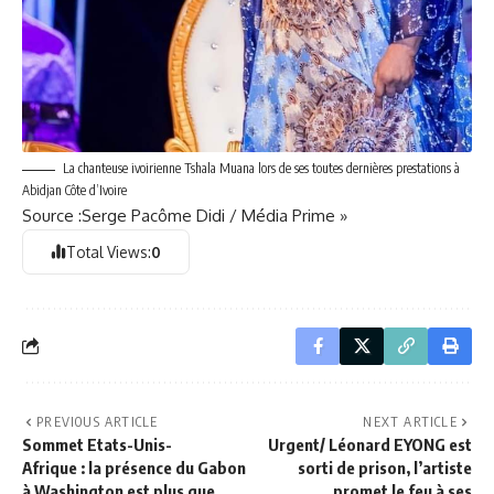
La chanteuse ivoirienne Tshala Muana lors de ses toutes dernières prestations à
Abidjan Côte d’Ivoire
Source :Serge Pacôme Didi / Média Prime »
Total Views:
0
PREVIOUS ARTICLE
NEXT ARTICLE
Sommet Etats-Unis-
Urgent/ Léonard EYONG est
Afrique : la présence du Gabon
sorti de prison, l’artiste
à Washington est plus que
promet le feu à ses