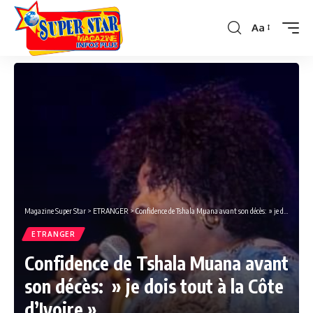
Aa
Font
Resizer
Magazine Super Star
>
ETRANGER
>
Confidence de Tshala Muana avant son décès: » je dois tout à la Côte d’Ivoire »
ETRANGER
Confidence de Tshala Muana avant
son décès: » je dois tout à la Côte
d’Ivoire »