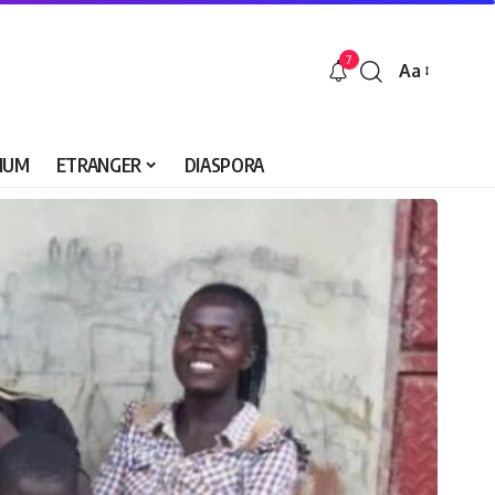
7
Aa
Font
Resizer
IUM
ETRANGER
DIASPORA