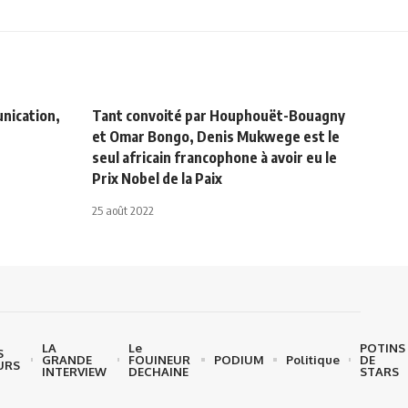
nication,
Tant convoité par Houphouët-Bouagny
et Omar Bongo, Denis Mukwege est le
seul africain francophone à avoir eu le
Prix Nobel de la Paix
25 août 2022
LA
Le
POTINS
S
GRANDE
FOUINEUR
PODIUM
Politique
DE
URS
INTERVIEW
DECHAINE
STARS