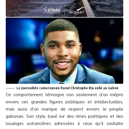
Le journaliste camerounais Raoul Christophe Bia exilé au Gabon
Ce comportement témoigne non seulement d’un mépris
envers ces grandes figures politiques et intellectuelles,
mais aussi d’un manque de respect envers le peuple
gabonais. Son style, basé sur des rimes poétiques et des
louanges outrancières adressées à ceux qu’il souhaite