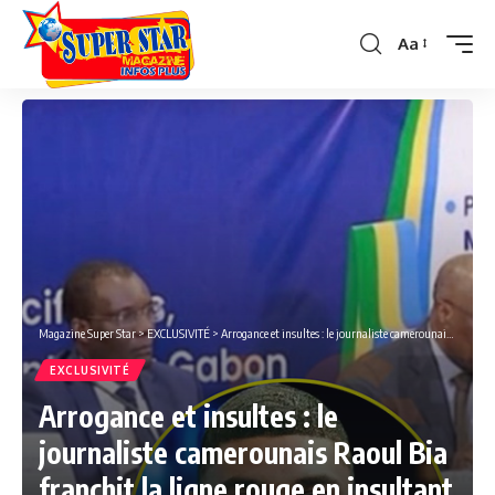
Aa
Font
Resizer
Magazine Super Star
>
EXCLUSIVITÉ
>
Arrogance et insultes : le journaliste camerounais Raoul Bia franchit la ligne rouge en insultant les opposants. Ça suffit !
EXCLUSIVITÉ
Arrogance et insultes : le
journaliste camerounais Raoul Bia
franchit la ligne rouge en insultant